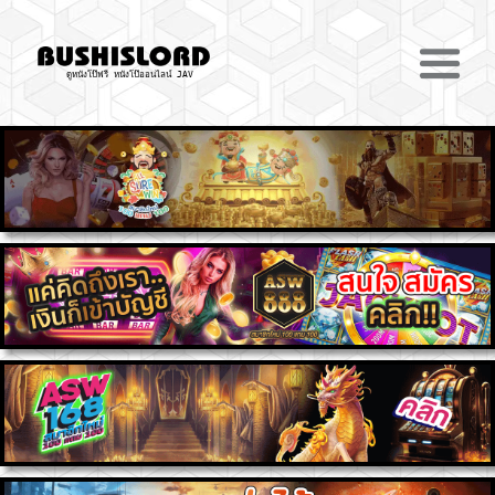
ดูหนังโป๊ฟรี หนังโป๊ออนไลน์ JAV