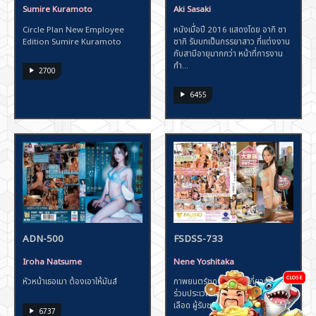
Sumire Kuramoto
Aki Sasaki
Circle Plan New Employee
หนังเมื่อปี 2016 แสดงโดย อากิ ซา
Edition Sumire Kuramoto
ซากิ รับบทเป็นภรรยาสาว ที่แต่งงาน
กับสามีอายุมากกว่า หน้าที่การงาน
กำ...
2700
6455
ADN-500
FSDSS-733
Iroha Natsume
Nene Yoshitaka
CLOSE
หัวหน้าเธอเมา ต้องเอาให้มันส์
ภาพยนตร์ชุดนี้มีเนื้อหาเกี่ยวกับการ
ร่วมประเวณีระหว่างผู้ใกล้ชิดทางสาย
เลือด ผู้รับชมควรต้องมีอายุเกิน...
6737