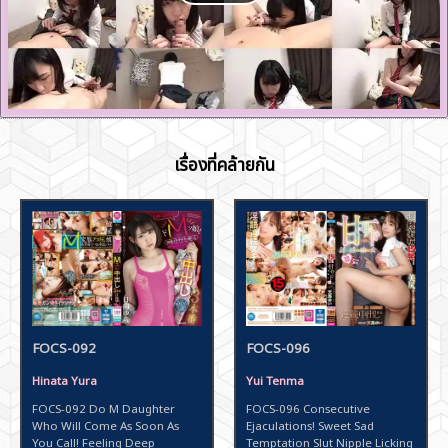
เรื่องที่คล้ายกัน
FOCS-092
FOCS-096
Hinata Yura
Yui Tenma
FOCS-092 Do M Daughter
FOCS-096 Consecutive
Who Will Come As Soon As
Ejaculations! Sweet Sad
You Call! Feeling Deep
Temptation Slut Nipple Licking