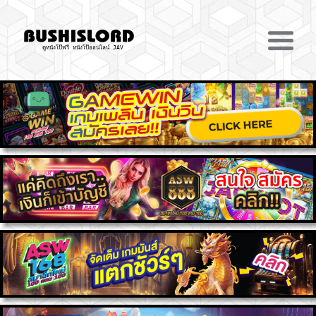
ดูหนังโป๊ฟรี หนังโป๊ออนไลน์ JAV