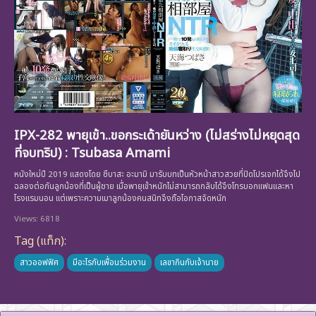
IPX-282 พายุเข้า..ขอกระเด้ายันหว่าง (ไม่สร่างไม่หยุดสุด
ที่จบทริป) : Tsubasa Amami
หนังใหม่ปี 2019 แสดงโดย ซึบาสะ อะมามิ มารับบทเป็นหัวหน้าสาวสวยที่ปิดโปรเจกได้จึงไป
ฉลองต่อกันลูกน้องที่เป็นผู้ชาย เมื่อพายุเข้าหนักไม่สามารถกลับได้จึงโทรบอกแฟนและหา
โรงแรมนอน แต่เพราะความเมาลูกน้องคนสนิทจึงถือโอกาสจัดหนัก
Views: 6818
Tag (แท็ก):
สาวออฟฟิศ
มีอะไรกับเพื่อนร่วมงาน
เลขากินกับเจ้านาย