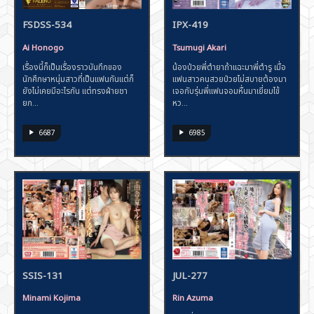
FSDSS-534
IPX-419
Ai Honogo
Tsumugi Akari
เรื่องนี้ก็เป็นเรื่องราวบันทึกของ
น้องป่วยพี่ตำยาถ้าแฉะมาพี่ตำรู เมื่อ
นักศึกษาหนุ่มสาวที่เป็นแฟนกันแต่ก็
แฟนสาวคนสวยป่วยไม่สบายต้องมา
ยังไม่เคยมีอะไรกัน แต่ทรงฝ่ายชา
เจอกับรุ่นพี่แฟนจอมหื่นมาเยี่ยมไข้
ยก...
หว...
6687
6985
SSIS-131
JUL-277
Minami Kojima
Rin Azuma