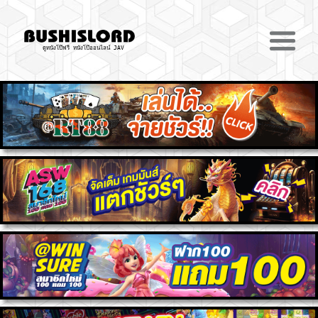
ดูหนังโป๊ฟรี หนังโป๊ออนไลน์ JAV