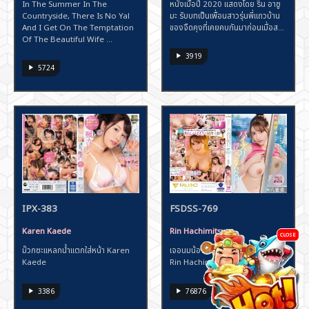
In The Summer In The
หนังเมื่อปี 2020 แสดงโดย ริน อาซู
Countryside, There Is No Yal
มะ รับบทเป็นเพื่อนสาวรุ่นพี่แถวบ้าน
And I Get On The Temptation
ของจืดคุงที่เคยคบกันมาก่อนเมื่อส...
Of The Beautiful Wife ...
3919
5724
FSDSS-769
IPX-383
Rin Hachimitsu
Karen Kaede
CLOSE
เจอนมน้องเมียอยากเลียอยากดูด -
ม๊วกซะแหลกน้ำแตกใส่หน้า Karen
Rin Hachimitsu
Kaede
76876
3386