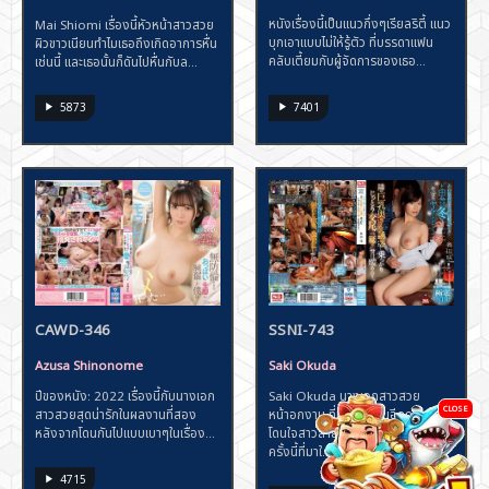
หนังเรื่องนี้เป็นแนวกึ่งๆเรียลริตี้ แนว
Mai Shiomi เรื่องนี้หัวหน้าสาวสวย
บุกเอาแบบไม่ให้รู้ตัว ที่บรรดาแฟน
ผิวขาวเนียนทำไมเธอถึงเกิดอาการหื่น
คลับเตี้ยมกับผู้จัดการของเธอ...
เช่นนี้ และเธอนั้นก็ดันไปหื่นกับล...
7401
5873
CAWD-346
SSNI-743
Azusa Shinonome
Saki Okuda
ปีของหนัง: 2022 เรื่องนี้กับนางเอก
Saki Okuda นางเอกสาวสวย
CLOSE
สาวสวยสุดน่ารักในผลงานที่สอง
หน้าอกงาม ที่เด็ดสาวนมอีกคน เด็ด
หลังจากโดนกันไปแบบเบาๆในเรื่อง...
โดนใจสาวสายนมกันอย่างแน่นอน กับ
ครั้งนี้ที่มาใ...
4715