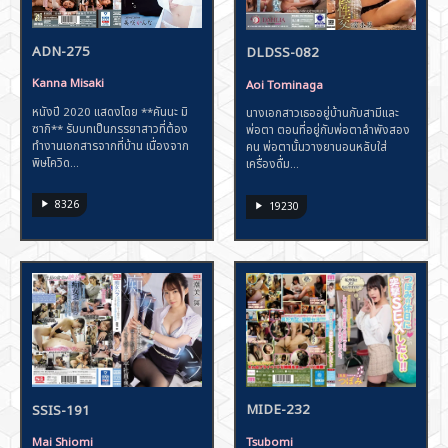
ADN-275
DLDSS-082
Kanna Misaki
Aoi Tominaga
หนังปี 2020 แสดงโดย **คันนะ มิ
นางเอกสาวเธออยู่บ้านกับสามีและ
ซากิ** รับบทเป็นภรรยาสาวที่ต้อง
พ่อตา ตอนที่อยู่กับพ่อตาลำพังสอง
ทำงานเอกสารจากที่บ้าน เนื่องจาก
คน พ่อตานั้นวางยานอนหลับใส่
พิษโควิด...
เครื่องดื่ม...
8326
19230
MIDE-232
SSIS-191
Tsubomi
Mai Shiomi