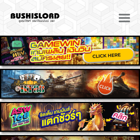
ดูหนังโป๊ฟรี หนังโป๊ออนไลน์ JAV