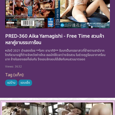
PRED-360 Aika Yamagishi - Free Time สวนห้า
หลาคู่ขาบรรเทาร้อน
หนังปี 2021 นำแสดงโดย **ไอกะ ยามากิชิ** รับบทเป็นภรรยาสาวที่ย้ายตามสามีจาก
โตเกียวมาอยู่ที่ต่างจังหวัดห่างไกล เธอมักใช้เวลาว่างจัดสวน ในช่วงฤดูร้อนอากาศร้อน
มาก ข้างในของเธอก็เช่นกัน จึงแอบลักลอบได้เสียกับคนสวนมาตลอด
Views: 3632
Tag (แท็ก):
แม่บ้าน
แอบเย็ด