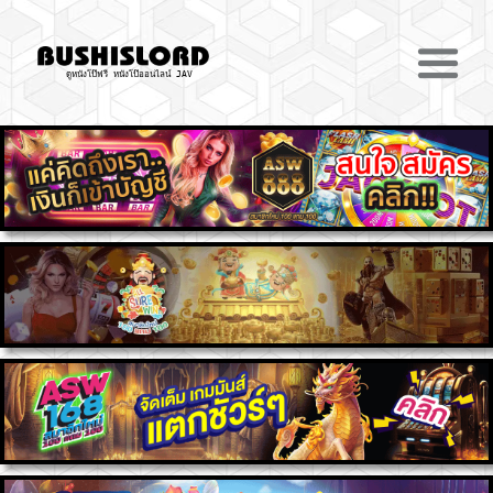
ดูหนังโป๊ฟรี หนังโป๊ออนไลน์ JAV